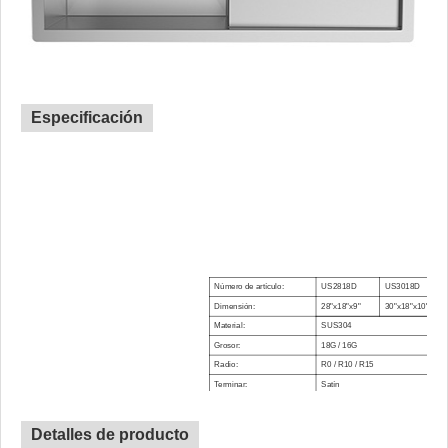
Especificación
Número de artículo:
US2818D
US3018D
Dimensión:
28"x18"x9"
30"x18"x10"
Material:
SUS304
Grosor:
18G / 16G
Radio:
R0 / R10 / R15
Terminar:
Satín
Clip de montaje:
Incluido
Almohadilla de
Detalles de producto
Incluido
amortiguación de sonido: