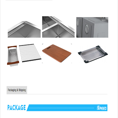
Plantilla de recorte:
Incluido
Desagüe:
No incluido
Paquete:
Paquete de cartón