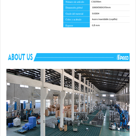
Número de artículo
CS1050
en
Dimensión global
1000X500X195mm
Grado del material
SUS304
Color y acabado
Acero inoxidable (cepillo)
Espesor
0,8 mm
Metodo de instalacion
Montaje superior
Tiempo de espera
45 dias
Ventaja
SIN derechos antidumping
Accesorios de montaje, plantilla de recorte, c
Componentes incluidos
enrollable, tubo de drenaje, tabla de cortar