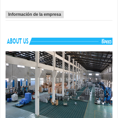
Radio de esquina
gran rincón
Certificado
CE, CUPC, MARCA DE AGUA
Información de la empresa
Tiempo de espera
45 dias
Ventaja
SIN derechos antidumping
Componentes
Accesorios de montaje, plantilla recortada, 
incluidos
enrollable, tubería de drenaje, tabla de co