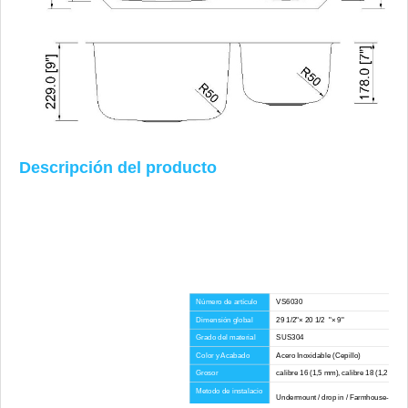
Descripción del producto
Número de artículo
VS6030
Dimensión global
29 1/2"× 20 1/2 "× 9"
Grado del material
SUS304
Color y Acabado
Acero Inoxidable (Cepillo)
Grosor
calibre 16 (1,5 mm), calibre 18 (1,2 mm),
Metodo de instalacio
Undermount / drop in / Farmhouse-Apron
n