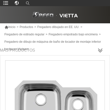

Inicio
>
Productos
>
Fregadero dibujado en EE. UU.
>
Fregadero de estirado regular
>
Fregadero empotrado bajo encimera
>
Fregadero de dibujo de máquina de baño de tocador de montaje inferior
hecho en Vietnam
MÁS PRODUCTOS