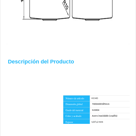
Descripción del Producto
Número de artículo
HS34D
Dimensión global
740X440X185mm
Grado del material
SUS304
Color y acabado
Acero inoxidable (cepillo)
Espesor
1,0/1,2 mm
Metodo de instalacion
Bajomontaje
Tiempo de espera
45 dias