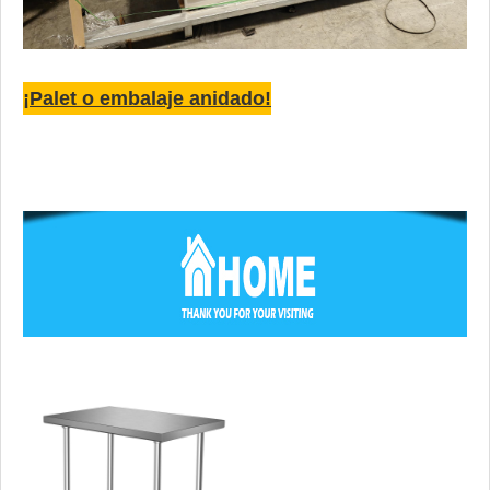
¡Palet o embalaje anidado!