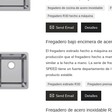
fregadero de cocina de acero inoxidable
F
Fregadero R30 hecho a máquina

Send Email
Detalles
Fregadero bajo encimera de acer
El fregadero estirado hecho a máquina es
producción que el fregadero hecho a mano
similar a la hecha a mano. La serie de fr
SPEED tiene un fuerte departamento de I +
producto estable.
Fregadero estirado R30
Fregadero prens

Send Email
Detalles
Fregadero de acero inoxidable R