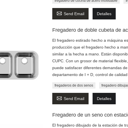
fregadero de cocina de acero inoxidable
f

Send Email
Detalles
Fregadero de doble cubeta de ac
El fregadero estirado hecho a máquina es
producción que el fregadero hecho a mano
similar a la hecha a mano. Están disponib
CUPC. Con un grosor de material flexible
puede satisfacer diferentes demandas de 
departamento de I + D, control de calidad
fregaderos de dos senos
fregadero dibuja

Send Email
Detalles
Fregadero de un seno con estació
El fregadero dibujado de la estación de