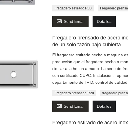
Fregadero estirado R30
Fregadero prens

Send Email
Detalles
Fregadero prensado de acero in
de un solo tazón bajo cubierta
El fregadero estirado hecho a máquina es
producción que el fregadero hecho a mano
similar a la hecha a mano. La serie de fr
con certificado CUPC. Instalación: Topm
departamento de I + D, control de calidad
Fregadero prensado R20
fregadero prens

Send Email
Detalles
Fregadero estirado de acero ino