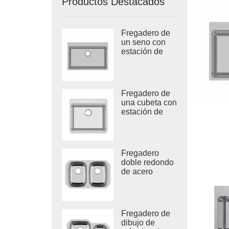
Productos Destacados
Fregadero de
un seno con
estación de
trabajo
estirada de
acero
inoxidable
Fregadero de
una cubeta con
estación de
trabajo
estirada de
acero
inoxidable 304
Fregadero
doble redondo
de acero
inoxidable
para cocina
Vietnam
Fregadero de
dibujo de