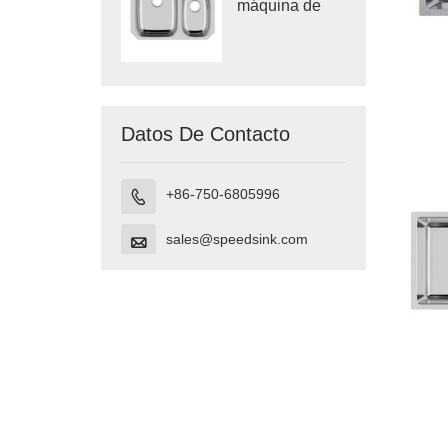
máquina de
baño de
tocador de
montaje
inferior hecho
en Vietnam
Datos De Contacto
+86-750-6805996

sales@speedsink.com
