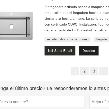
El fregadero estirado hecho a máquina es
producción que el fregadero hecho a mano
similar a la hecha a mano. La serie de fr
con certificado CUPC. Instalación: Topm
departamento de I + D, control de calidad
fregadero de cocina de un seno
Fregader

Send Email
Detalles
1
2
3
nga el último precio? Le responderemos lo antes p